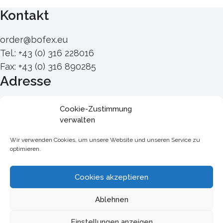
Kontakt
order@bofex.eu
Tel.: +43 (0) 316 228016
Fax: +43 (0) 316 890285
Adresse
Triester Straße 280
Cookie-Zustimmung
A – 8055 Graz
verwalten
Österreich
Wir verwenden Cookies, um unsere Website und unseren Service zu
Links
optimieren.
Zahlungsarten
Cookies akzeptieren
Versandarten
Widerrufsbelehrung
Ablehnen
Impressum
Startseite
Cookie-Richtlinie (EU)
Einstellungen anzeigen