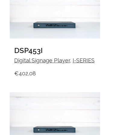
DSP453I
Digital Signage Player
,
I-SERIES
€
402,08