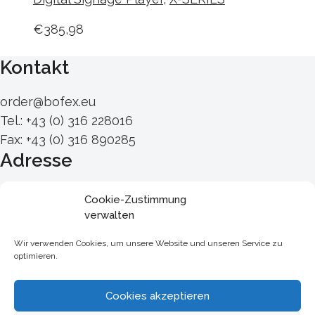
€
385,98
Kontakt
order@bofex.eu
Tel.: +43 (0) 316 228016
Fax: +43 (0) 316 890285
Adresse
Triester Straße 280
Cookie-Zustimmung
A – 8055 Graz
verwalten
Österreich
Wir verwenden Cookies, um unsere Website und unseren Service zu
Links
optimieren.
Zahlungsarten
Cookies akzeptieren
Versandarten
Widerrufsbelehrung