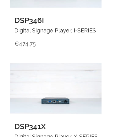
DSP346I
Digital Signage Player
,
I-SERIES
€
474,75
DSP341X
Digital Signage Player
,
X-SERIES