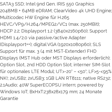
SATA3 SSD; Intel 9nd Gen. IRIS 550 Graphics
2048MB + 64MB eDRAM; ClearVideo 4k UHD Engine;
Multicodec HW Engine für H.265
HEVC/VP9/H.264/MPEG2/VC1 (max. 250MBit);
HDCP 2.2; Displayport 1.2 (3840x2160p60); Support
HDMI 1.4/2.0 via passive/active Adapter
(Displayport++); digital VGA (1920x1080p60); SLS
Support für max. 3 (4 mit MST-Extender) FHD
Displays (MST Hub oder MST Displays erforderlich);
Option Slot, 2nd HDD Option Slot; interner SIM-Slot
für optionales LTE Modul; UT>-20° – <50°; LF>5-<95%
NK!; 2xUSB2; 2xUSB3; 1GB LAN RT8111; native RS232;
2.1Audio; 40W SuperECOPSU intern; powered by
Windows IoT; BxHxT:238x28x179 mm; 24 Monate
Garantie