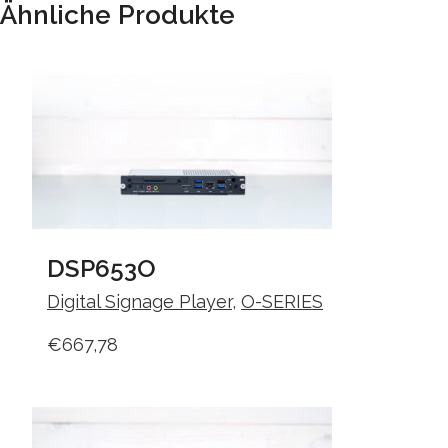
Ähnliche Produkte
DSP653O
Digital Signage Player
,
O-SERIES
€
667,78