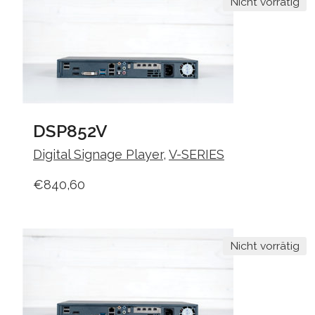
Nicht vorrätig
DSP852V
Digital Signage Player
,
V-SERIES
€
840,60
Nicht vorrätig