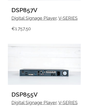
DSP857V
Digital Signage Player
,
V-SERIES
€
1.757,50
DSP855V
Digital Signage Player
,
V-SERIES