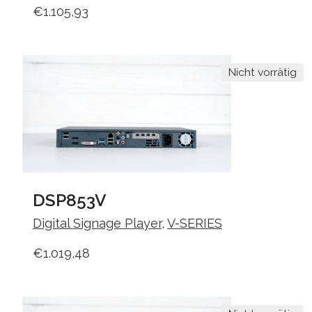
€
1.105,93
Nicht vorrätig
DSP853V
Digital Signage Player
,
V-SERIES
€
1.019,48